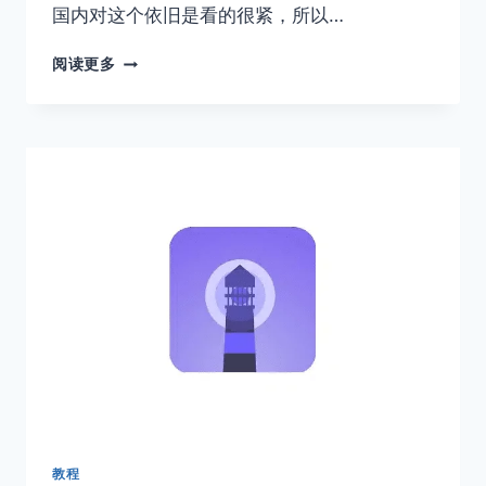
国内对这个依旧是看的很紧，所以…
安
阅读更多
卓
手
机
免
费
上
外
网
加
速
器
推
荐：
2026
年
还
有
哪
教程