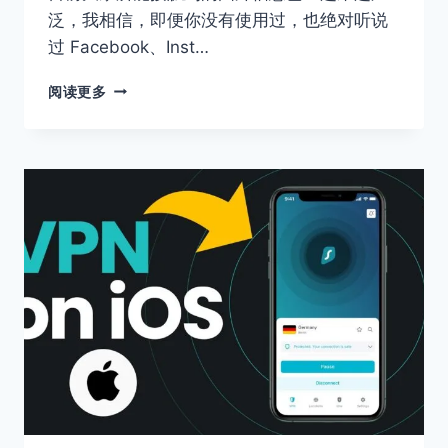
程
泛，我相信，即便你没有使用过，也绝对听说
过 Facebook、Inst…
2026
阅读更多
七
款
永
久
免
费
翻
国
外
的
安
卓
加
速
器
推
荐-