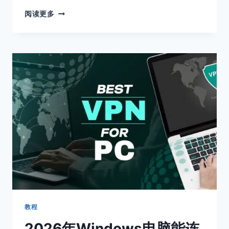
2026
阅读更多
九
个
国
外
最
受
欢
迎
的
开
放
直
播
平
台：
最
火
的
教程
海
2026年Windows电脑能连
外