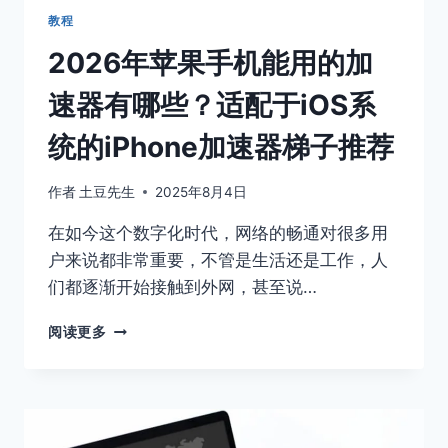
安
教程
卓
2026年苹果手机能用的加
可
用
速器有哪些？适配于iOS系
的
免
统的iPhone加速器梯子推荐
费
梯
子
作者
土豆先生
2025年8月4日
破
解
在如今这个数字化时代，网络的畅通对很多用
版
户来说都非常重要，不管是生活还是工作，人
下
们都逐渐开始接触到外网，甚至说…
载
2026
阅读更多
年
苹
果
手
机