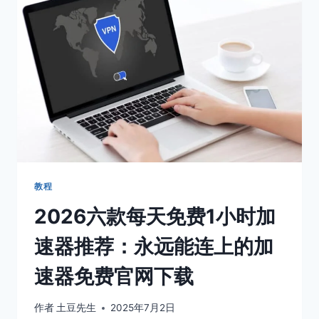
能
用
的
加
速
器
有
哪
些？
适
配
于
IOS
教程
系
2026六款每天免费1小时加
统
的
速器推荐：永远能连上的加
IPHONE
加
速器免费官网下载
速
器
梯
作者
土豆先生
2025年7月2日
子