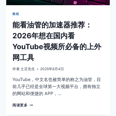
远
能
连
教程
上
能看油管的加速器推荐：
的
加
2026年想在国内看
速
器
YouTube视频所必备的上外
免
费
网工具
官
网
下
作者
土豆先生
2025年6月4日
载
YouTube，中文名也被简单的称之为油管，目
前几乎已经是全球第一大视频平台，拥有独立
的网站和便捷的 APP，…
能
阅读更多
看
油