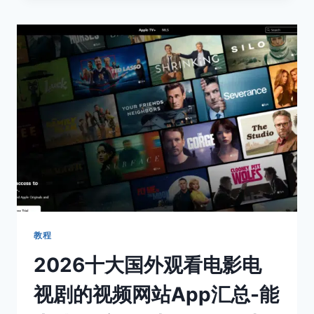
管
的
加
速
器
推
荐：
2026
年
想
在
国
内
看
YOUTUBE
视
教程
频
2026十大国外观看电影电
所
必
视剧的视频网站App汇总-能
备
的