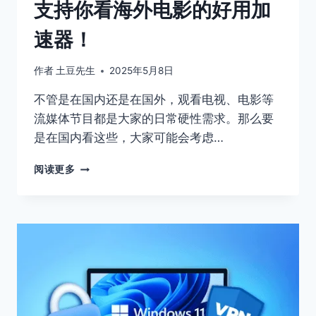
支持你看海外电影的好用加
上
外
速器！
网
工
具
作者
土豆先生
2025年5月8日
不管是在国内还是在国外，观看电视、电影等
流媒体节目都是大家的日常硬性需求。那么要
是在国内看这些，大家可能会考虑…
2026
阅读更多
十
大
国
外
观
看
电
影
电
视