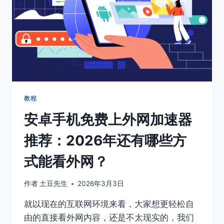
速
器
梯
子
有
哪
些？
有
没
有
教程
可
安卓手机免费上外网加速器
以
免
推荐：2026年还有哪些方
费
用
式能看外网？
的？
作者
土豆先生
2026年3月3日
就以现在的互联网环境来看，大家想更轻松自
由的直接看外网内容，还是不太现实的，我们