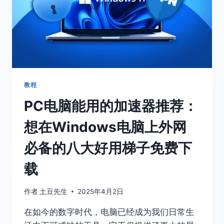
剧
的
视
频
网
站
APP
汇
教程
总-
PC电脑能用的加速器推荐：
能
支
想在Windows电脑上外网
持
你
必备的八大好用梯子免费下
看
海
载
外
电
影
作者
土豆先生
2025年4月2日
的
好
在如今的数字时代，电脑已经成为我们日常生
用