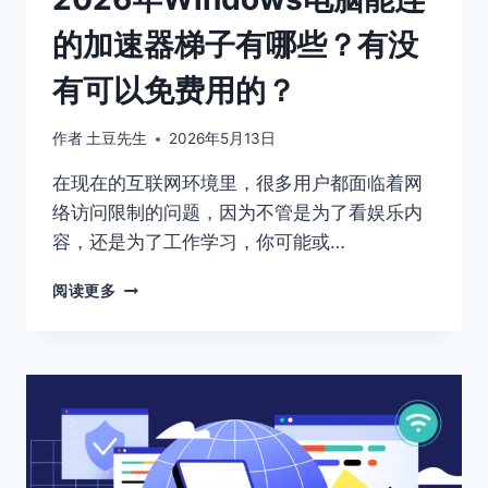
直
的加速器梯子有哪些？有没
播
平
有可以免费用的？
台
注
册
作者
土豆先生
2026年5月13日
指
南
在现在的互联网环境里，很多用户都面临着网
络访问限制的问题，因为不管是为了看娱乐内
容，还是为了工作学习，你可能或…
2026
阅读更多
年
WINDOWS
电
脑
能
连
的
加