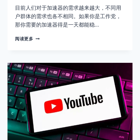
推
目前人们对于加速器的需求越来越大，不同用
荐
户群体的需求也各不相同。如果你是工作党，
那你需要的加速器得是一天都能稳…
2026
阅读更多
六
款
每
天
免
费
1
小
时
加
速
器
推
荐：
永