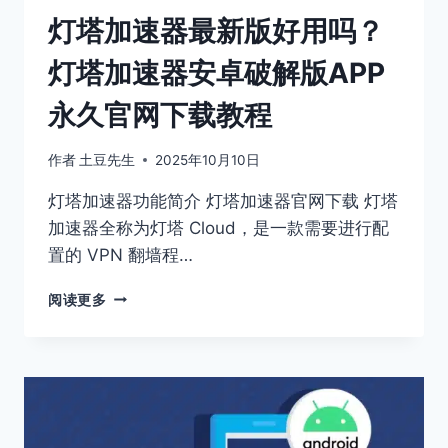
些
灯塔加速器最新版好用吗？
方
式
灯塔加速器安卓破解版APP
能
看
永久官网下载教程
外
网？
作者
土豆先生
2025年10月10日
灯塔加速器功能简介 灯塔加速器官网下载 灯塔
加速器全称为灯塔 Cloud，是一款需要进行配
置的 VPN 翻墙程…
灯
阅读更多
塔
加
速
器
最
新
版