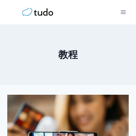
跳
到
内
容
教程