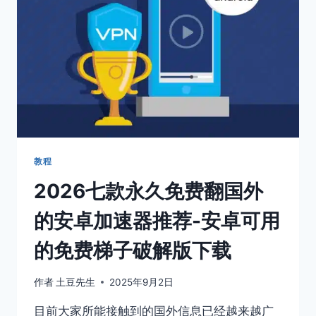
好
用
吗？
灯
塔
加
速
器
安
卓
破
教程
解
2026七款永久免费翻国外
版
APP
的安卓加速器推荐-安卓可用
永
久
的免费梯子破解版下载
官
网
下
作者
土豆先生
2025年9月2日
载
教
目前大家所能接触到的国外信息已经越来越广