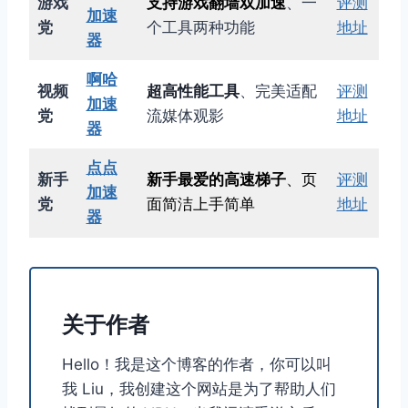
游戏
支持游戏翻墙双加速
、一
评测
加速
党
个工具两种功能
地址
器
啊哈
视频
超高性能工具
、完美适配
评测
加速
党
流媒体观影
地址
器
点点
新手
新手最爱的高速梯子
、页
评测
加速
党
面简洁上手简单
地址
器
关于作者
Hello！我是这个博客的作者，你可以叫
我 Liu，我创建这个网站是为了帮助人们