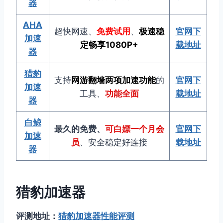
器
AHA
超快网速、
免费试用
、
极速稳
官网下
加速
定畅享1080P
+
载地址
器
猎豹
支持
网游翻墙两项加速功能
的
官网下
加速
工具、
功能全面
载地址
器
白鲸
最久的免费、
可白嫖一个月会
官网下
加速
员
、安全稳定好连接
载地址
器
猎豹加速器
评测地址：
猎豹加速器性能评测