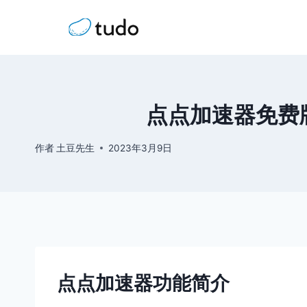
跳
到
内
容
点点加速器免费
作者
土豆先生
2023年3月9日
点点加速器功能简介