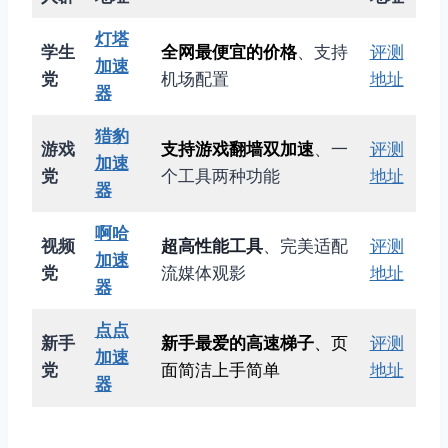
灯塔
学生
全网最便宜的价格
、支持
评测
加速
党
机场配置
地址
器
猎豹
游戏
支持游戏翻墙双加速
、一
评测
加速
党
个工具两种功能
地址
器
啊哈
视频
超高性能工具
、完美适配
评测
加速
党
流媒体观影
地址
器
点点
新手
新手最爱的高速梯子
、页
评测
加速
党
面简洁上手简单
地址
器