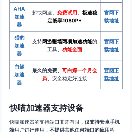
AHA
超快网速、
免费试用
、
极速稳
官网下
加速
定畅享1080P
+
载地址
器
猎豹
支持
网游翻墙两项加速功能
的
官网下
加速
工具、
功能全面
载地址
器
白鲸
最久的免费、
可白嫖一个月会
官网下
加速
员
、安全稳定好连接
载地址
器
快喵加速器支持设备
快喵加速器的支持端口非常有限，
仅支持安卓手机
端
用户进行使用，
不提供其他任何端口的应用程