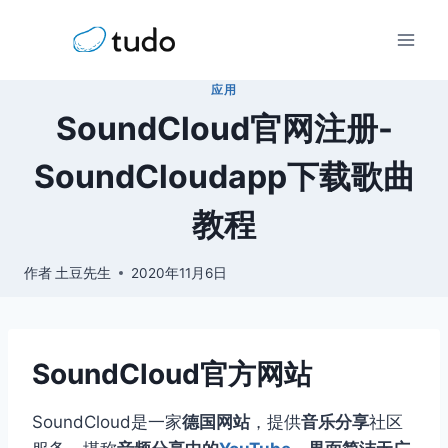
跳
到
内
应用
容
SoundCloud官网注册-
SoundCloudapp下载歌曲
教程
作者
土豆先生
2020年11月6日
SoundCloud官方网站
SoundCloud是一家
德国网站
，提供
音乐分享
社区