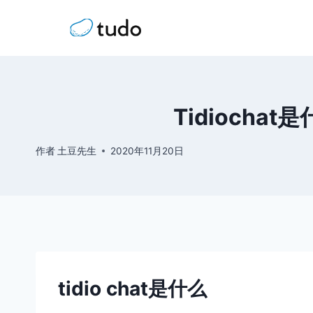
跳
到
内
容
Tidiocha
作者
土豆先生
2020年11月20日
tidio chat
是什么