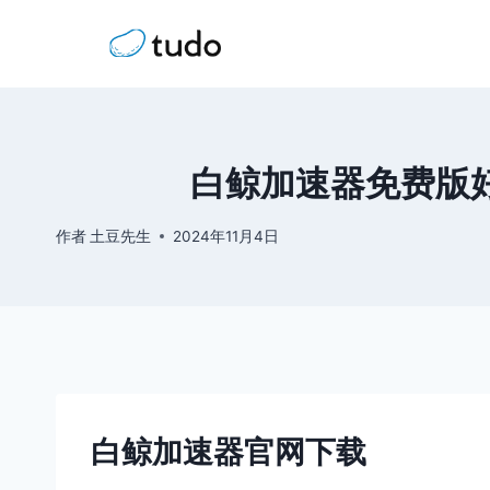
跳
到
内
容
白鲸加速器免费版好
作者
土豆先生
2024年11月4日
白鲸加速器官网下载