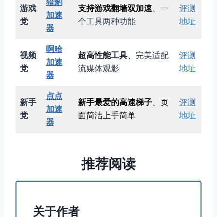
猎豹
游戏
支持游戏翻墙双加速
、一
评测
加速
党
个工具两种功能
地址
器
啊哈
视频
超高性能工具
、完美适配
评测
加速
党
流媒体观影
地址
器
点点
新手
新手最爱的高速梯子
、页
评测
加速
党
面简洁上手简单
地址
器
推荐阅读
关于作者