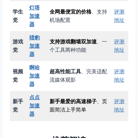
灯塔
学生
全网最便宜的价格
、支持
评测
加速
党
机场配置
地址
器
猎豹
游戏
支持游戏翻墙双加速
、一
评测
加速
党
个工具两种功能
地址
器
啊哈
视频
超高性能工具
、完美适配
评测
加速
党
流媒体观影
地址
器
点点
新手
新手最爱的高速梯子
、页
评测
加速
党
面简洁上手简单
地址
器