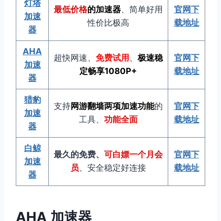
灯塔
最低价格
的加速器
、简单好用
官网下
加速
性价比极高
载地址
器
AHA
超快网速、
免费试用
、
极速稳
官网下
加速
定畅享1080P
+
载地址
器
猎豹
支持
网游翻墙两项加速功能
的
官网下
加速
工具、
功能全面
载地址
器
白鲸
最久的免费、
可白嫖一个月会
官网下
加速
员
、安全稳定好连接
载地址
器
AHA 加速器