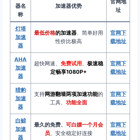
官网地
器名
加速器优势
址
称
灯塔
最低价格
的加速器
、简单好用
官网下
加速
性价比极高
载地址
器
AHA
超快网速、
免费试用
、
极速稳
官网下
加速
定畅享1080P
+
载地址
器
猎豹
支持
网游翻墙两项加速功能
的
官网下
加速
工具、
功能全面
载地址
器
白鲸
最久的免费、
可白嫖一个月会
官网下
加速
员
、安全稳定好连接
载地址
器