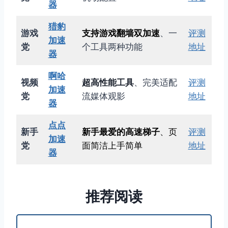
器
猎豹
游戏
支持游戏翻墙双加速
、一
评测
加速
党
个工具两种功能
地址
器
啊哈
视频
超高性能工具
、完美适配
评测
加速
党
流媒体观影
地址
器
点点
新手
新手最爱的高速梯子
、页
评测
加速
党
面简洁上手简单
地址
器
推荐阅读