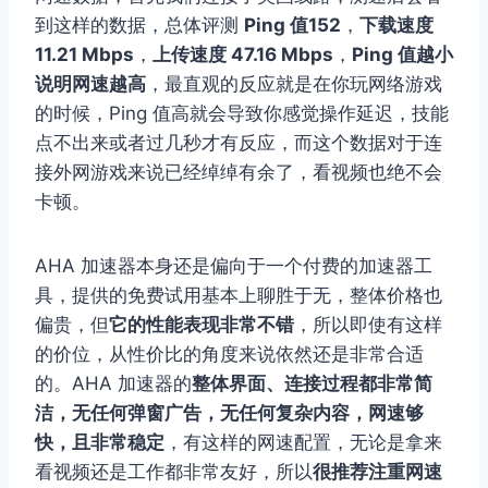
到这样的数据，总体评测
Ping 值152
，
下载速度
11.21 Mbps
，
上传速度 47.16 Mbps
，
Ping 值越小
说明网速越高
，最直观的反应就是在你玩网络游戏
的时候，Ping 值高就会导致你感觉操作延迟，技能
点不出来或者过几秒才有反应，而这个数据对于连
接外网游戏来说已经绰绰有余了，看视频也绝不会
卡顿。
AHA 加速器本身还是偏向于一个付费的加速器工
具，提供的免费试用基本上聊胜于无，整体价格也
偏贵，但
它的性能表现非常不错
，所以即使有这样
的价位，从性价比的角度来说依然还是非常合适
的。AHA 加速器的
整体界面、连接过程都非常简
洁，无任何弹窗广告，无任何复杂内容，网速够
快，且非常稳定
，有这样的网速配置，无论是拿来
看视频还是工作都非常友好，所以
很推荐注重网速